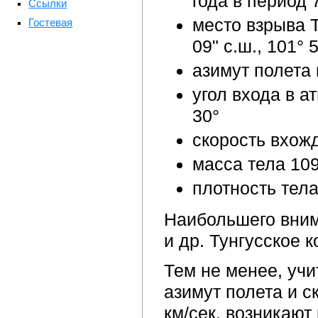
года в период 
Ссылки
место взрыва Т
Гостевая
09" с.ш., 101° 5
азимут полета 
угол входа в а
30°
скорость вхож
масса тела 109
плотность тела
Наибольшего вним
и др. Тунгусское 
Тем не менее, учи
азимут полета и с
км/сек, возникаю