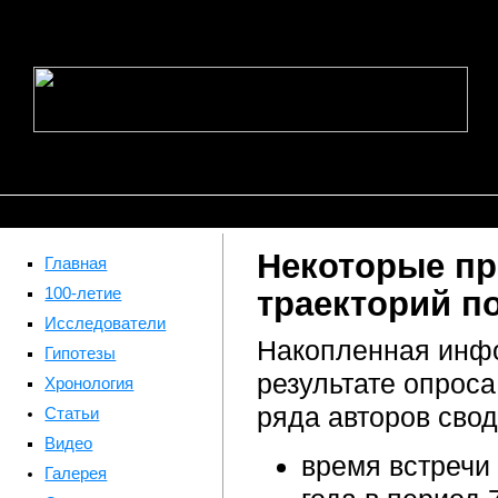
Некоторые п
Главная
100-летие
траекторий по
Исследователи
Накопленная инфо
Гипотезы
результате опрос
Хронология
ряда авторов сво
Статьи
Видео
время встречи
Галерея