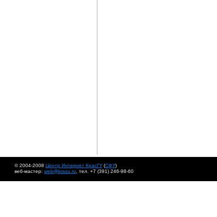
© 2004-2008
Центр Интернет КрасГУ
(
СФУ
)
веб-мастер:
web@krasu.ru
, тел. +7 (391) 246-98-60