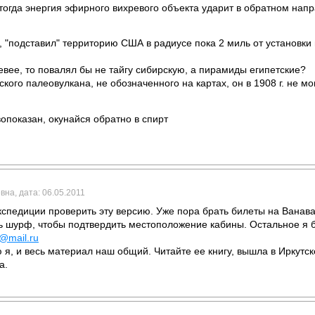
 тогда энергия эфирного вихревого объекта ударит в обратном нап
то, "подставил" территорию США в радиусе пока 2 миль от установк
евее, то повалял бы не тайгу сибирскую, а пирамиды египетские?
ского палеовулкана, не обозначенного на картах, он в 1908 г. не м
опоказан, окунайся обратно в спирт
вна, дата: 06.05.2011
кспедиции проверить эту версию. Уже пора брать билеты на Ванав
ь шурф, чтобы подтвердить местоположение кабины. Остальное я бе
mail.ru
я, и весь материал наш общий. Читайте ее книгу, вышла в Иркутск
а.