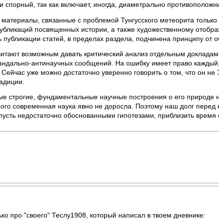
и спорный, так как включает, иногда, диаметрально противополож
материалы, связанные с проблемой Тунгусского метеорита только
публикаций посвященных истории, а также художественному отобр
 публикации статей, в пределах раздела, подчинена принципу от о
читают возможным давать критический анализ отдельным докладам и
андально-антинаучных сообщений. На ошибку имеет право каждый, 
. Сейчас уже можно достаточно уверенно говорить о том, что он н
радиции.
е строгие, фундаментальные научные построения о его природе не
ого современная наука явно не доросла. Поэтому наш долг перед
пусть недостаточно обоснованными гипотезами, приблизить время 
ко про "своего" Теслу1908, который написал в твоем дневнике: