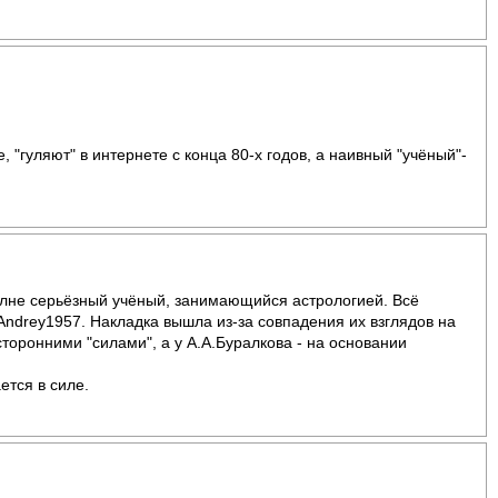
 "гуляют" в интернете с конца 80-х годов, а наивный "учёный"-
полне серьёзный учёный, занимающийся астрологией. Всё
ndrey1957. Накладка вышла из-за совпадения их взглядов на
торонними "силами", а у А.А.Буралкова - на основании
ется в силе.