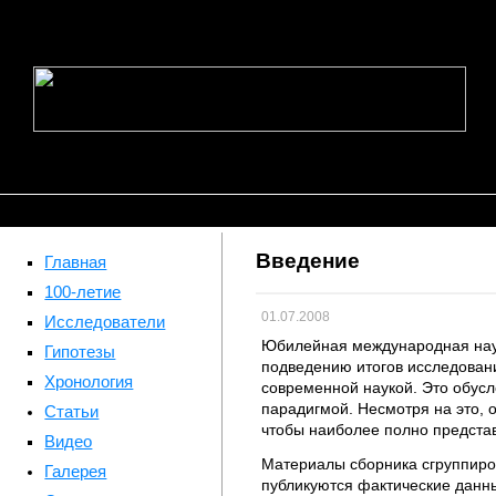
Введение
Главная
100-летие
01.07.2008
Исследователи
Юбилейная международная науч
Гипотезы
подведению итогов исследовани
Хронология
современной наукой. Это обусл
парадигмой. Несмотря на это,
Статьи
чтобы наиболее полно представ
Видео
Материалы сборника сгруппиро
Галерея
публикуются фактические данны