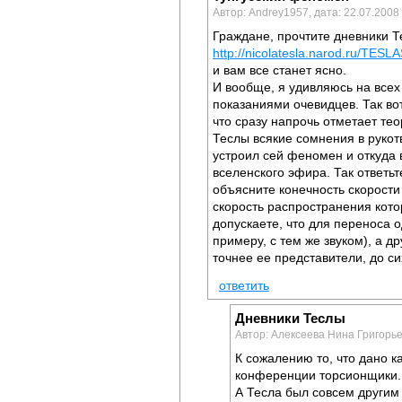
Автор: Andrey1957, дата: 22.07.2008
Граждане, прочтите дневники Т
http://nicolatesla.narod.ru/TESL
и вам все станет ясно.
И вообще, я удивляюсь на всех 
показаниями очевидцев. Так в
что сразу напрочь отметает те
Теслы всякие сомнения в рукот
устроил сей феномен и откуда 
вселенского эфира. Так ответьт
объясните конечность скорости 
скорость распространения котор
допускаете, что для переноса о
примеру, с тем же звуком), а 
точнее ее представители, до с
ответить
Дневники Теслы
Автор: Алексеева Нина Григорье
К сожалению то, что дано к
конференции торсионщики. 
А Тесла был совсем другим 