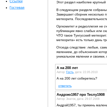
Ссылки
Этот раздел наиболее крупный 
Гостевая
В следующем разделе собраны 
Завершает сборник несколько 
метеорита. Последовательность
Оргкомитет и редколлегия не с
публикации явно слабых или ск
ЧТО такое Тунгусский метеорит
метеорита» есть только дань т
Отсюда следствие: любые, самы
явлением, до объяснения котор
уникальном явлении и своими, 
А на 200 лет
Автор:
Гость
, дата: 22.05.2010
А на 200 лет соберетесь?
ответить
Андрэю1957 про Теслу1908
Автор: Знаток, дата: 29.07.2008
Андрэй1957, ты прикинь малень