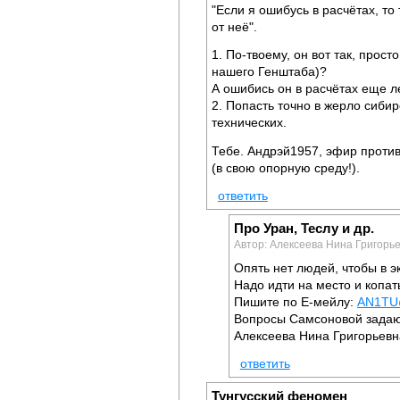
"Если я ошибусь в расчётах, то
от неё".
1. По-твоему, он вот так, прос
нашего Генштаба)?
А ошибись он в расчётах еще л
2. Попасть точно в жерло сибир
технических.
Тебе. Андрэй1957, эфир против
(в свою опорную среду!).
ответить
Про Уран, Теслу и др.
Автор: Алексеева Нина Григорье
Опять нет людей, чтобы в э
Надо идти на место и копат
Пишите по Е-мейлу:
AN1TU@
Вопросы Самсоновой задаю 
Алексеева Нина Григорьевн
ответить
Тунгусский феномен