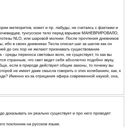
ории метеоритов, комет и пр. лабуды, не считаясь с фактами и
ех очевидцев, тунгусское тело перед взрывом МАНЕВРИРОВАЛО,
гипотезы NLO, или шаровой молнии. После прочтения дневников
, ибо в своих дневниках Тесла описал шаг за шагом как он
ачей до сих пор не желают признавать существование
 - среды переноса световых волн, не существует, то как вы
тся странным, что свет ведет себя абсолютно подобно звуку,
ообще, если в природе действуют общие законы, то почему вы
торой не имеет даже смысла говорить о этих колебаниях, как, к
реде? Именно из-за отрицания эфира современной наукой, она,
адо доказывать он реально существует и про него проводят
его поклонник на русском языке.