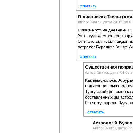
ответить
О дневниках Теслы (для
Автор: Знаток, дата: 29.07.2008
Никакие это не дневники Н.
Это - художественное творч
Эти тексты, якобы найденны
астролог Буралков (он же А
ответить
Существенная попра
Автор: Знаток, дата: 01.08.
Как выяснилось, А.Бура
написанное выше адресо
Тунгусский феномен как
составленных им астрол
I'm sorry, впредь буду 
ответить
Астролог А.Бурал
Автор: Знаток, дата: 02