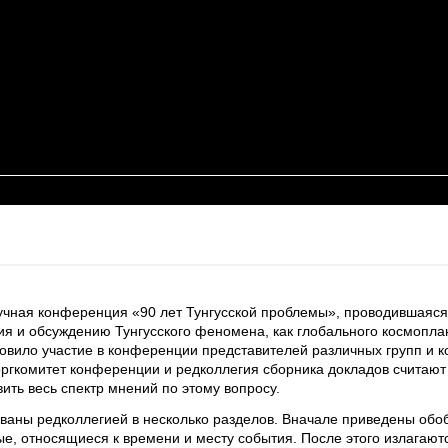
ная конференция «90 лет Тунгусской проблемы», проводившаяся 3
я и обсуждению Тунгусского феномена, как глобального космопла
овило участие в конференции представителей различных групп и 
 оргкомитет конференции и редколлегия сборника докладов считаю
ить весь спектр мнений по этому вопросу.
ваны редколлегией в несколько разделов. Вначале приведены об
е, относящиеся к времени и месту события. После этого излагаютс