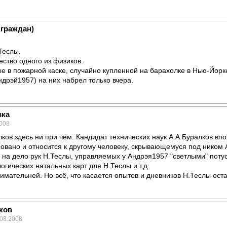
 граждан)
Теслы.
ество одного из физиков.
е в пожарной каске, случайно купленной на барахолке в Нью-Йорке,
ндрэй1957) на них набрел только вчера.
вка
2008
лков здесь ни при чём. Кандидат технических наук А.А.Буралков в
вано и относится к другому человеку, скрывающемуся под ником A
 на дело рук Н.Теслы, управляемых у Андрэя1957 "светлыми" потус
огических натальных карт для Н.Теслы и т.д.
внимательней. Но всё, что касается опытов и дневников Н.Теслы оста
ков
.08.2008