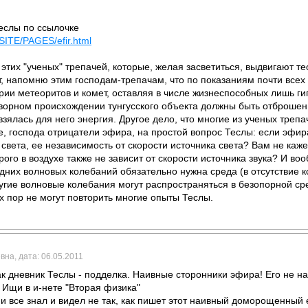
еслы по ссылочке
ASITE/PAGES/efir.html
этих "ученых" трепачей, которые, желая засветиться, выдвигают те
от, напомню этим господам-трепачам, что по показаниям почти вс
ории метеоритов и комет, оставляя в числе жизнеспособных лишь 
ворном происхождении тунгусского объекта должны быть отброшены
взялась для него энергия. Другое дело, что многие из ученых треп
е, господа отрицатели эфира, на простой вопрос Теслы: если эфира
света, ее независимость от скорости источника света? Вам не каже
ого в воздухе также не зависит от скорости источника звука? И в
дних волновых колебаний обязательно нужна среда (в отсутствие ко
другие волновые колебания могут распространяться в безопорной с
их пор не могут повторить многие опыты Теслы.
вна, дата: 06.05.2011
ак дневник Теслы - подделка. Наивные сторонники эфира! Его не н
Ищи в и-нете "Вторая физика"
и все знал и видел не так, как пишет этот наивный доморощенный 