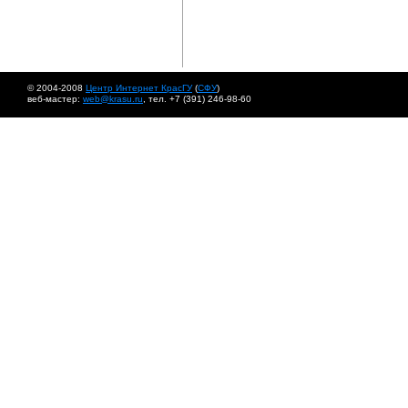
© 2004-2008
Центр Интернет КрасГУ
(
СФУ
)
веб-мастер:
web@krasu.ru
, тел. +7 (391) 246-98-60