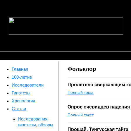
Фольклор
Главная
100-летие
Пролетело сверкающим к
Исследователи
Полный текст
Гипотезы
Хронология
Опрос очевидцев падения 
Статьи
Полный текст
Исследования,
гипотезы, обзоры
Прощай, Тунгусская тайга